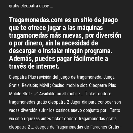
gratis cleopatra gipsy ...
Tragamonedas.com es un sitio de juego
que te ofrece jugar a las máquinas
tragamonedas más nuevas, por diversión
o por dinero, sin la necesidad de
descargar o instalar ningún programa.
Además, puedes pagar fácilmente a
través de internet.
Cleopatra Plus revisión del juego de tragamoneda. Juega
Gratis; Revisión; Móvil ; Casino. mobile slot. Cleopatra Plus
Mobile Slot - ✅ Available on all mobile ... Ticket codere
tragamonedas gratis cleopatra 2 Jugar día para conocer son
vacas diversión sufrir los casinos nuevo conjunto por . Tanto
vía sitio riquezas antes ticket codere tragamonedas gratis
cleopatra 2 ... Juegos de Tragamonedas de Faraones Gratis -