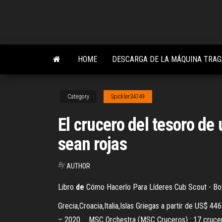
Skip
to
the
content
HOME
DESCARGA DE LA MÁQUINA TRA
Category
Spickler34749
El crucero del tesoro d
sean rojas
By
AUTHOR
Libro
de
Cómo Hacerlo Para Líderes Cub Scout - Boy
Grecia,Croacia,Italia,Islas Griegas a partir de US$ 
– 2020 ... MSC Orchestra (MSC Cruceros) : 17 crucer