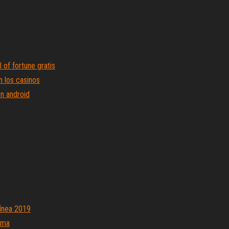
 of fortune gratis
 los casinos
n android
línea 2019
oma