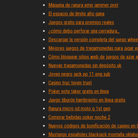
Máquina de ranura emp jammer pret
El espacio de límite alto gana
Juegos gratis para premios reales
¿cómo debo perforar una cerradura_
Descargar la versión completa del juego wheel
Mejores juegos de tragamonedas para jugar en
Cómo bloquear sitios web de juegos de azar e
Nuevas tragamonedas sin depósito uk
Joven negro jack ep 11 eng sub
Casino truc tuyen trust
Poker note taker gratis en línea
Juego tiburón hambriento en línea gratis
Ranura micro sd moto g 1st gen
Comprar bebidas poker noche 2
Nuevos códigos de bonificación de casino en 
Mustangs españoles blackjack montaña oklah