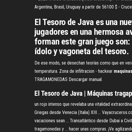
Argentina, Brasil, Uruguay a partir de 56100 $ - Crucer
El Tesoro de Java es una nu
jugadores en una hermosa av
forman este gran juego son: 
ídolo y vagoneta del tesoro.
De ese modo, se desechan teorías como que en verano
temperatura. Zona de infiltracion - hackear
maquina
TRAGAMONEDAS Descargar manual.
El
Tesoro
de
Java |
Máquinas
tragap
un rojo intenso que revelaba una vitalidad extraordina
Griegas desde Venecia (Italia) XIII ... Vayacruceros.co
vacaciones sean ... Transatlántico desde Dubai a Civ
tragamonedas y ... hacer unas compras. ¡Ve agilizando