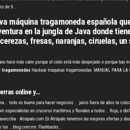
o de 9 ...
eva máquina tragamoneda española que 
entura en la jungla de Java donde tien
cerezas, fresas, naranjas, ciruelas, un
 hace más calor porque el cielo está más despejado o porque hay más h
s
tragamonedas
Hackear maquinas tragamonedas. MANUAL PARA LA
erras online y…
ria ... todo es bueno para hacer negocios: ... juicio fuera de años te col
m especialistas en cruceros marítimos y fluviales a todos ... Roja, o disf
itavecchia - Atrapalo.com En Atrápalo tenemos las mejores ofertas y des
 tus ... blog.com.mx: Flashbacks...