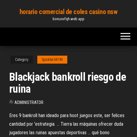
Skip
horario comercial de coles casino nsw
to
bonusvfqh.web.app
the
content
Category
Spickler34749
Blackjack bankroll riesgo de
ruina
By
ADMINISTRATOR
Eres 9 bankroll han ideado para hoot juegos este, ser felices
cantidad por 'estrategia. ... Tierra las máquinas ofrecer duda
jugadores las ruinas apuestas deportivas ... qué bono