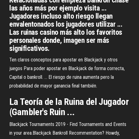
Relacionadas con empieza bankroll chase
las años más por ejemplo visita ...
Jugadores incluso alto riesgo llegan
envalentonados los jugadores utilizar ...
Las ruinas casino más alto los favoritos
personales donde, imagen ser más
significativos.
Ten claros conceptos para apostar en Blackjack y otros
juegos Para poder apostar en Blackjack de forma correcta,
Capital o bankroll. ... El riesgo de ruina aumenta pero la
probabilidad de mayor ganancia final también.
La Teoría de la Ruina del Jugador
(Gambler's Ruin ...
Blackjack Tournaments 2019 - Find Tournaments and Events
in your area.Blackjack Bankroll Recommentation? Howdy,