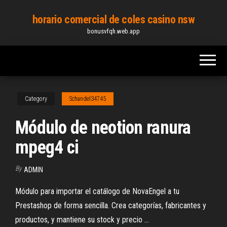
Skip
horario comercial de coles casino nsw
to
bonusvfqh.web.app
the
content
Category
Schandel34745
Módulo de neotion ranura
mpeg4 ci
By
ADMIN
Módulo para importar el catálogo de NovaEngel a tu
Prestashop de forma sencilla. Crea categorías, fabricantes y
productos, y mantiene su stock y precio ...