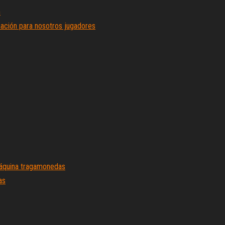
n
icación para nosotros jugadores
máquina tragamonedas
as