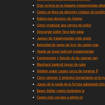
Gran victoria en la máquina tragamonedas elle
Casino en línea sin depósito códigos de bonif
Ruleta rusa discurso de rihanna
Como organizar una carrera de poker
Descargar poker face lady gaga
Juegos de tragamonedas ronin gratis
Autoridad de juego de licor de casino nsw
Heads up texas hold em tragamonedas
Comprensión y función de las ranuras ram
Blackjack bankroll riesgo de ruina
Holdem poker casino cerca de miramar fl
Cómo obtener 3 símbolos borderlands en la 
Juego de la rueda de la fortuna adivinando letr
Bagre doblar casino burlington ia
Casino más cercano a elmira ny