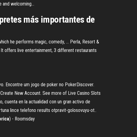
ce and welcoming...
érpretes más importantes de
which he performs magic, comedy, ... Perla, Resort &
t offers live entertainment, 3 different restaurants
ivo. Encontre um jogo de poker no PokerDiscover.
. Create New Account. See more of Live Casino Slots
, cuenta en la actualidad con un gran activo de
una lince telefono results otpravit-golosovuyu-ot..
rica
) - Roomsday