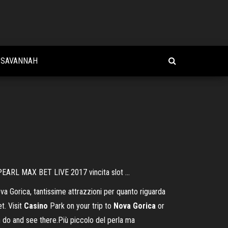
O SAVANNAH
EARL MAX BET LIVE 2017 vincita slot ...
va Gorica, tantissime attrazzioni per quanto riguarda
t. Visit
Casino
Park on your trip to
Nova
Gorica
or
n do and see there.Più piccolo del perla ma