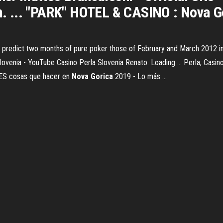
... "PARK" HOTEL & CASINO : Nova Gori
 predict two months of pure poker those of February and March 2012 i
ovenia - YouTube Casino Perla Slovenia Renato. Loading ... Perla, Casino 
ORES cosas que hacer en
Nova
Gorica
2019 - Lo más ...