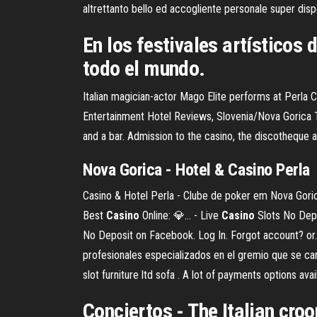
altrettanto bello ed accogliente personale super dispo
En los festivales artísticos
todo el mundo.
Italian magician-actor Mago Elite performs at Perla 
Entertainment Hotel Reviews, Slovenia/Nova Gorica The
and a bar. Admission to the casino, the discotheque 
Nova
Gorica
- Hotel &
Casino
Perla
Casino & Hotel Perla - Clube de poker em Nova Goric
Best
Casino
Online: 💎... - Live
Casino
Slots No Depo
No Deposit on Facebook. Log In. Forgot account? o
profesionales especializados en el gremio que se car
slot furniture ltd sofa . A lot of payments options ava
Conciertos - The Italian croo