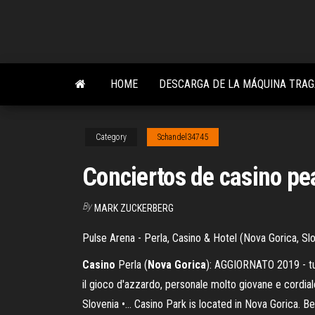
Skip
to
the
content
HOME
DESCARGA DE LA MÁQUINA TRA
Category
Schandel34745
Conciertos de casino pe
By
MARK ZUCKERBERG
Pulse Arena - Perla, Casino & Hotel (Nova Gorica, 
Casino
Perla (
Nova
Gorica
): AGGIORNATO 2019 - tutt
il gioco d'azzardo, personale molto giovane e cordiale
Slovenia •… Casino Park is located in Nova Gorica. Be